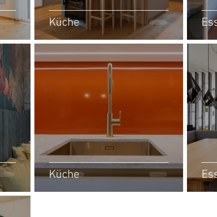
Küche
Es
Küche
Es