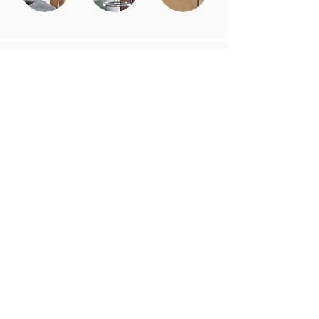
GESAMTABWICKLUNG
Gerne kümmern wir uns um die gesamte
Abwicklung ihres Projektes.
Dabei arbeiten wir mit qualifizierten Partnern aus
den verschiedensten Bereichen zusammen. Wir
planen und realisieren gesamte Renovierungen
und Umbauten in allen Bereichen der
Innenarchitektur und kümmern uns um ALLES
AUS EINER HAND.
mehr