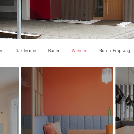
en
Garderobe
Bäder
Wohnen
Büro / Empfang
schäfte