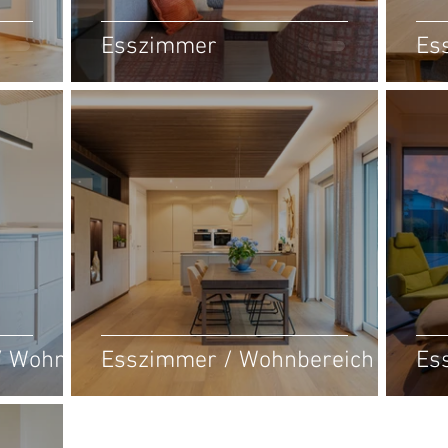
Esszimmer
Es
/ Wohnen
Esszimmer / Wohnbereich
Es