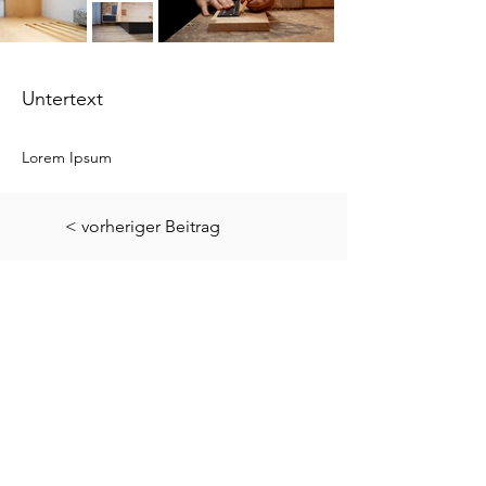
Untertext
Lorem Ipsum
< vorheriger Beitrag
nächster Beitrag >
Eisengattern 37
A-4656 Kirchham
07619/ 20 90
office@hindinger.at