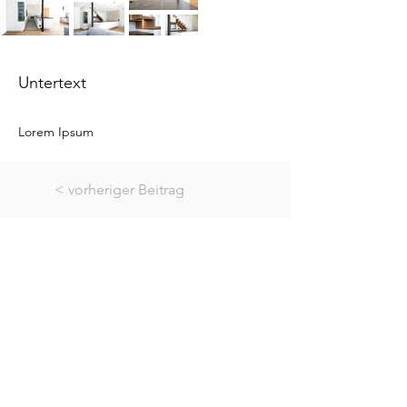
Untertext
Lorem Ipsum
< vorheriger Beitrag
nächster Beitrag >
Eisengattern 37
A-4656 Kirchham
07619/ 20 90
office@hindinger.at