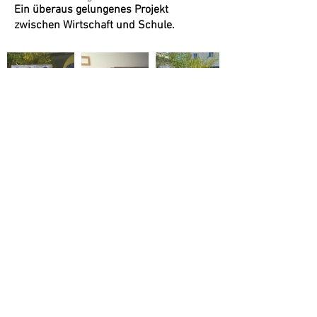
Ein überaus gelungenes Projekt
zwischen Wirtschaft und Schule.
zurück
vorwärts
Eisengattern 37
A-4656 Kirchham
07619/ 20 90
office@hindinger.at