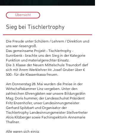
Übersicht
Sieg bei Tischlertrophy
Die Freude unter Schülern / Lehrern / Direktion und
uns war riesengroß.
Das gemeinsame Projekt - Tischlertrophy -
Sunnbenk - brachte uns den Sieg in der Kategorie
Funktion und materialgerechter Einsatz.
Die 3. Klasse der Neuen Mittelschule Traundorf darf
sich mit ihrem Werklehrer Hr. Josef Gruber über €
500.- für die Klassenkassa freuen.
Am Donnerstag 28. Mai wurden die Preise in der
Wirtschaftskammer Linz vergeben. Unter den
zahlreichen Ehrengästen war unsere Bildungsrätin
Mag. Doris hummer, der Landesschulrat Präsident
Fritz Enzenhofer, unser Landesinnungsmeister
Gerhard Spitzbart und Organisator der
Tischlertrophy Landesinnungsmeister Stellvertreter
Alois Kitzberger sowie Fachinspektorin Annemarie
Thallner.
Alle waren sich einig: