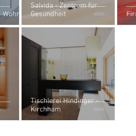
Salvida - Zentrum für
/ Wohnen
Gesundheit
Fi
Tischlerei Hindinger -
Kirchham