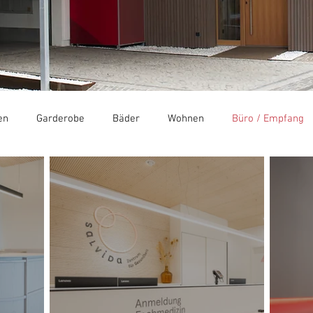
en
Garderobe
Bäder
Wohnen
Büro / Empfang
schäfte